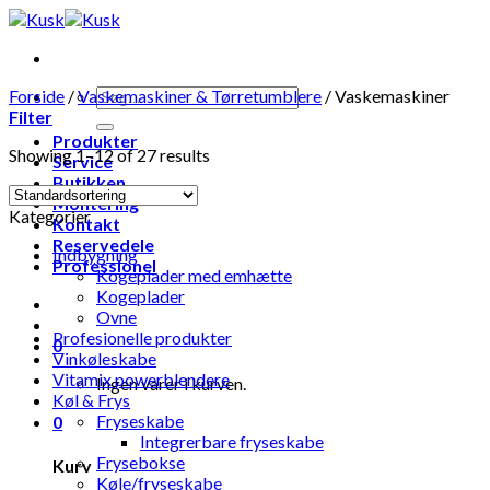
Skip
to
content
Forside
/
Vaskemaskiner & Tørretumblere
/
Vaskemaskiner
Filter
Produkter
Showing 1–12 of 27 results
Service
Butikken
Montering
Kategorier
Kontakt
Reservedele
Indbygning
Professionel
Kogeplader med emhætte
Kogeplader
Ovne
Profesionelle produkter
0
Vinkøleskabe
Vitamix powerblendere
Ingen varer i kurven.
Køl & Frys
Fryseskabe
0
Integrerbare fryseskabe
Frysebokse
Kurv
Køle/fryseskabe