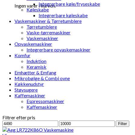
Integrerbare køle/fryseskabe
Ingen varer i kurven.
Køleskabe
Integrerbare køleskabe
Vaskemaskiner & Tørretumblere
Tørretumblere
Vaske-tørremaskiner
Vaskemaskiner
Opvaskemaskiner
Integrerbare opvaskemaskiner
Komfur
Induktion
Keramisk
Emhætter & Emfang
Mikrobølge & Combi ovne
Køkkenudstyr
Støvsugere
Kaffemaskiner
Espressomaskiner
Kaffemaskiner
Filtrer efter pris
Mindste
Højeste
Filter
pris
pris