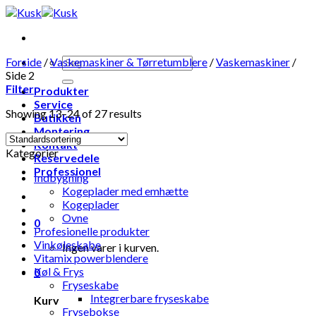
Skip
to
content
Forside
/
Vaskemaskiner & Tørretumblere
/
Vaskemaskiner
/
Side 2
Filter
Produkter
Service
Showing 13–24 of 27 results
Butikken
Montering
Kontakt
Kategorier
Reservedele
Professionel
Indbygning
Kogeplader med emhætte
Kogeplader
Ovne
0
Profesionelle produkter
Vinkøleskabe
Ingen varer i kurven.
Vitamix powerblendere
Køl & Frys
0
Fryseskabe
Integrerbare fryseskabe
Kurv
Frysebokse