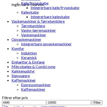
Køle/fryseskabe
Ingen varer i kurven.
Integrerbare køle/fryseskabe
Køleskabe
Integrerbare køleskabe
Vaskemaskiner & Tørretumblere
Tørretumblere
Vaske-tørremaskiner
Vaskemaskiner
Opvaskemaskiner
Integrerbare opvaskemaskiner
Komfur
Induktion
Keramisk
Emhætter & Emfang
Mikrobølge & Combi ovne
Køkkenudstyr
Støvsugere
Kaffemaskiner
Espressomaskiner
Kaffemaskiner
Filtrer efter pris
Mindste
Højeste
Filter
pris
pris