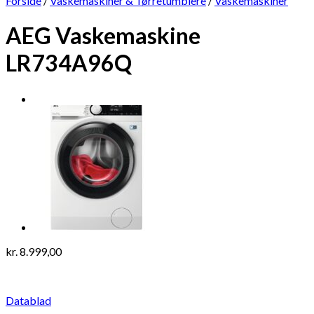
Forside
/
Vaskemaskiner & Tørretumblere
/
Vaskemaskiner
AEG Vaskemaskine
LR734A96Q
kr.
8.999,00
Datablad