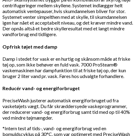
centrifugeringer mellem skyllene. Systemet indlægger helt
automatisk ventepauser, hvis skumdannelsen bliver for stor.
Systemet venter simpelthen med at skylle, til skumdannelsen
igen har nået et acceptabelt niveau, og det kræver mindre vand.
Der opnås altså et bedre skylleresultat med et langt mindre
vandforbrug end tidligere.
Opfrisk tøjet med damp
Damp i stedet for vask er en hurtig og skånsom måde at friske
tøj op, som ikke behøver en fuld vask. 7000 ProSteam®
vaskemaskinen har dampfunktion til at friske tøj op, der kun
bruger 2 liter vand pr. vask. Føres hos udvalgte forhandlere.
Reducér vand- og energiforbruget
PreciseWash justerer automatisk energiforbruget ud fra
vasketøjets vægt. Du får skræddersyede vaskeprogrammer,
der reducerer vand- og energiforbrug samt tid med op til 40%
ved mindre tøjmængder.
*Intern test af tids-, vand- og energiforbrug ved en
bomuldscyklus på 30°C, som var optimeret med PreciseWash