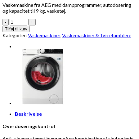
Vaskemaskine fra AEG med dampprogrammer, autodosering
og kapacitet til 9 kg. vasketøj.
Tilføj til kurv
Kategorier:
Vaskemaskiner
,
Vaskemaskiner & Tørretumblere
Beskrivelse
Overdoseringskontrol
Anti- skumsystemet bygger på en kombination af skyl og høje