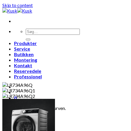
Skip to content
Produkter
Service
Butikken
Montering
Kontakt
Reservedele
Professionel
0
Ingen varer i kurven.
0
Kurv