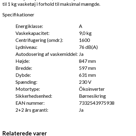
til 1 kg vasketøj i forhold til maksimal mængde.
Specifikationer
Energiklasse:
A
Vaskekapacitet:
9,0 kg
Centrifugering (omdr.):
1600
Lydniveau:
76 dB(A)
Autodosering af vaskemiddel:
Ja
Højde:
847 mm
Bredde:
597 mm
Dybde:
631 mm
Spænding:
230 V
Motortype:
Ökoinverter
Sikkerhedsenhed:
Børnesikring
EAN nummer:
7332543975938
2+2 års garanti:
Ja
Relaterede varer