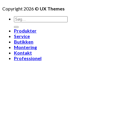
Copyright 2026 ©
UX Themes
Produkter
Service
Butikken
Montering
Kontakt
Professionel
Reservedele
Log ind
Newsletter
Log ind
Brugernavn eller e-mailadresse
*
Adgangskode
*
Husk mig