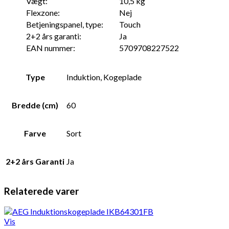
Vægt:
10,5 kg
Flexzone:
Nej
Betjeningspanel, type:
Touch
2+2 års garanti:
Ja
EAN nummer:
5709708227522
Type
Induktion, Kogeplade
Bredde (cm)
60
Farve
Sort
2+2 års Garanti
Ja
Relaterede varer
Vis