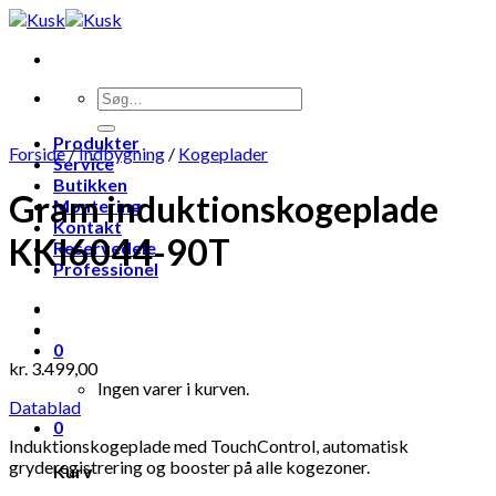
Skip
to
content
Produkter
Forside
/
Indbygning
/
Kogeplader
Service
Butikken
Gram induktionskogeplade
Montering
Kontakt
KKI6044-90T
Reservedele
Professionel
0
kr.
3.499,00
Ingen varer i kurven.
Datablad
0
Induktionskogeplade med TouchControl, automatisk
gryderegistrering og booster på alle kogezoner.
Kurv