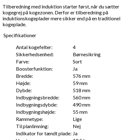
Tilberedning med induktion starter først, når du sætter
kogegrej på kogezonen. Derfor er tilberedning på
induktionskogeplader mere sikker end på en traditionel
kogeplade.
Specifikationer
Antal kogefelter:
4
Sikkerhedsenhed:
Børnesikring
Farve:
Sort
Boosterfunktion:
Ja
Bredde:
576 mm
Højde:
59 mm
Dybde:
518 mm
Indbygningsbredde:
560 mm
Indbygningsdybde:
490 mm
Indbygningshøjde:
55 mm
Rammetype:
Lige
Til planlimning:
Nej
Indikator for tændt plade:
Ja